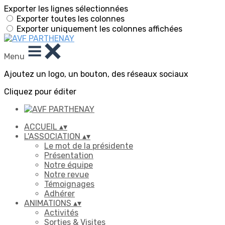
Exporter les lignes sélectionnées
Exporter toutes les colonnes
Exporter uniquement les colonnes affichées
Menu
Ajoutez un logo, un bouton, des réseaux sociaux
Cliquez pour éditer
ACCUEIL
▴
▾
L'ASSOCIATION
▴
▾
Le mot de la présidente
Présentation
Notre équipe
Notre revue
Témoignages
Adhérer
ANIMATIONS
▴
▾
Activités
Sorties & Visites