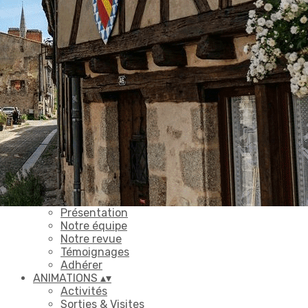
Exporter les lignes sélectionnées
Exporter toutes les colonnes
Exporter uniquement les colonnes affichées
Menu
Ajoutez un logo, un bouton, des réseaux sociaux
Cliquez pour éditer
ACCUEIL
▴
▾
L'ASSOCIATION
▴
▾
Le mot de la présidente
Présentation
Notre équipe
Notre revue
Témoignages
Adhérer
ANIMATIONS
▴
▾
Activités
Sorties & Visites