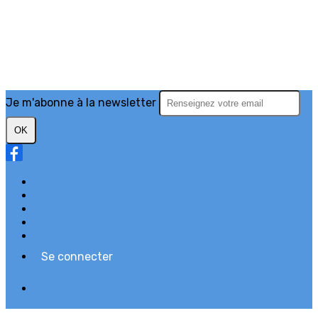
Je m'abonne à la newsletter
OK
Plan du site
Licences
Mentions légales
CGUV
Paramétrer vos cookies
Se connecter
Propulsé par AssoConnect, le logiciel des
associations