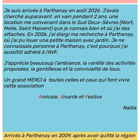
Je suis arrivée à Parthenay en août 2026. J'avais
cherché auparavant en vain pendant 2 ans, une
location me convenant dans le Sud Deux-Sèvres (Niort,
Melle, Saint Maixent) que je connais bien et où j'ai des
attaches. En 2026, j'ai élargi ma recherche à Parthenay,
où j'ai pu louer une petite maison avec jardin. Je ne
connaissais personne à Parthenay, c'est pourquoi j'ai
aussitôt adhéré à l'AVF.
J'apprécie beaucoup l'ambiance, la variété des activités
proposées, la gentillesse et la convivialité de tous.
Un grand MERCI à toutes celles et ceux qui font vivre
cette association
A
micale,
V
ivante et
F
estive
Nadia
Arrivés à Parthenay en 2009, après avoir quitté la région