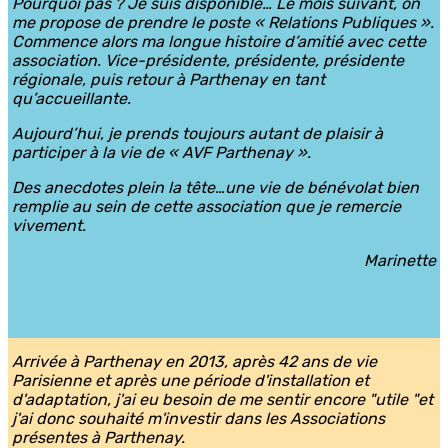
Pourquoi pas ? Je suis disponible… Le mois suivant, on
me propose de prendre le poste « Relations Publiques ».
Commence alors ma longue histoire d’amitié avec cette
association. Vice-présidente, présidente, présidente
régionale, puis retour à Parthenay en tant
qu’accueillante.
Aujourd’hui, je prends toujours autant de plaisir à
participer à la vie de « AVF Parthenay ».
Des anecdotes plein la tête…une vie de bénévolat bien
remplie au sein de cette association que je remercie
vivement.
Marinette
Arrivée à Parthenay en 2013, après 42 ans de vie
Parisienne et après une période d'installation et
d'adaptation, j'ai eu besoin de me sentir encore "utile "et
j'ai donc souhaité m'investir dans les Associations
présentes à Parthenay.