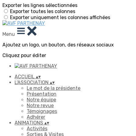
Exporter les lignes sélectionnées
Exporter toutes les colonnes
Exporter uniquement les colonnes affichées
Menu
Ajoutez un logo, un bouton, des réseaux sociaux
Cliquez pour éditer
ACCUEIL
▴
▾
L'ASSOCIATION
▴
▾
Le mot de la présidente
Présentation
Notre équipe
Notre revue
Témoignages
Adhérer
ANIMATIONS
▴
▾
Activités
Sorties & Visites