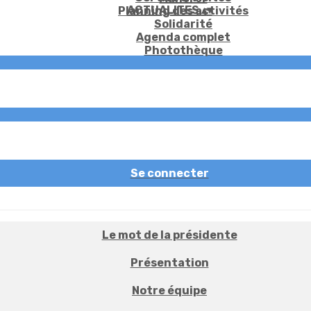
ACTUALITES
▴
▾
Planning des activités
Solidarité
Agenda complet
Photothèque
Se connecter
Le mot de la présidente
Présentation
Notre équipe