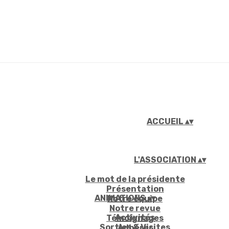
ACCUEIL
▴
▾
L'ASSOCIATION
▴
▾
Le mot de la présidente
Présentation
ANIMATIONS
▴
▾
Notre équipe
Notre revue
Activités
Témoignages
Sorties & Visites
Adhérer