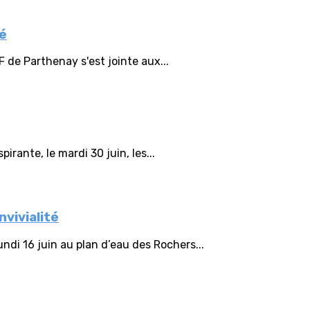
té
F de Parthenay s'est jointe aux...
irante, le mardi 30 juin, les...
vivialité
ndi 16 juin au plan d’eau des Rochers...