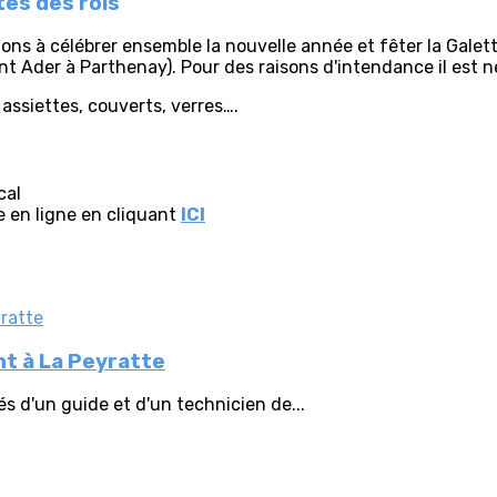
es des rois
ons à célébrer ensemble la nouvelle année et fêter la Galet
 Ader à Parthenay). Pour des raisons d'intendance il est né
 assiettes, couverts, verres….
cal
e en ligne en cliquant
ICI
nt à La Peyratte
s d'un guide et d'un technicien de...