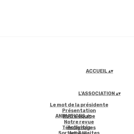
ACCUEIL
▴
▾
L'ASSOCIATION
▴
▾
Le mot de la présidente
Présentation
ANIMATIONS
▴
▾
Notre équipe
Notre revue
Activités
Témoignages
Sorties & Visites
Adhérer