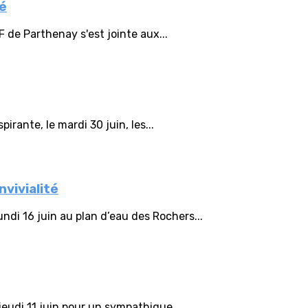
té
F de Parthenay s'est jointe aux...
irante, le mardi 30 juin, les...
vivialité
ndi 16 juin au plan d’eau des Rochers...
eudi 11 juin pour un sympathique...