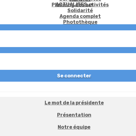
ACTUALITES
▴
▾
Planning des activités
Solidarité
Agenda complet
Photothèque
Se connecter
Le mot de la présidente
Présentation
Notre équipe