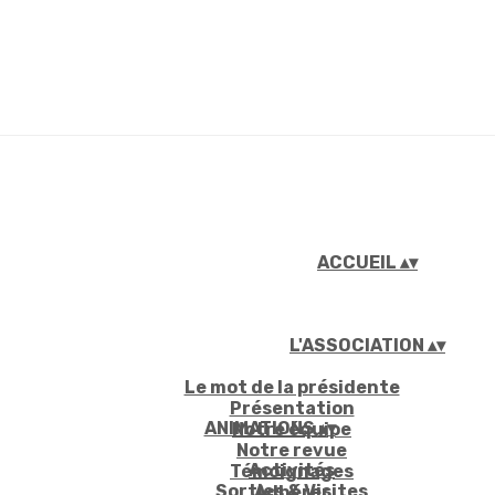
ACCUEIL
▴
▾
L'ASSOCIATION
▴
▾
Le mot de la présidente
Présentation
ANIMATIONS
▴
▾
Notre équipe
Notre revue
Activités
Témoignages
Sorties & Visites
Adhérer