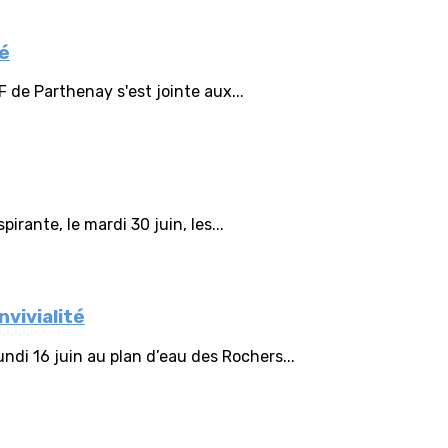
té
F de Parthenay s'est jointe aux...
irante, le mardi 30 juin, les...
vivialité
ndi 16 juin au plan d’eau des Rochers...