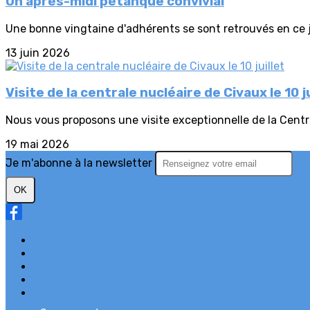
Un après-midi pétanque convivial
Une bonne vingtaine d'adhérents se sont retrouvés en ce j
13 juin 2026
Visite de la centrale nucléaire de Civaux le 10 ju
Nous vous proposons une visite exceptionnelle de la Central
19 mai 2026
Je m'abonne à la newsletter
OK
Plan du site
Licences
Mentions légales
CGUV
Paramétrer vos cookies