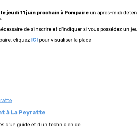
t
le jeudi 11 juin prochain à Pompaire
un après-midi détent
.
 nécessaire de s'inscrire et d'indiquer si vous possédez un j
aire, cliquez
ICI
pour visualiser la place
nt à La Peyratte
s d'un guide et d'un technicien de...