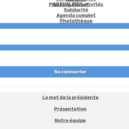
ACTUALITES
▴
▾
Planning des activités
Solidarité
Agenda complet
Photothèque
Se connecter
Le mot de la présidente
Présentation
Notre équipe