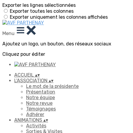
Exporter les lignes sélectionnées
Exporter toutes les colonnes
Exporter uniquement les colonnes affichées
Menu
Ajoutez un logo, un bouton, des réseaux sociaux
Cliquez pour éditer
ACCUEIL
▴
▾
L'ASSOCIATION
▴
▾
Le mot de la présidente
Présentation
Notre équipe
Notre revue
Témoignages
Adhérer
ANIMATIONS
▴
▾
Activités
Sorties & Visites