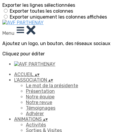
Exporter les lignes sélectionnées
Exporter toutes les colonnes
Exporter uniquement les colonnes affichées
Menu
Ajoutez un logo, un bouton, des réseaux sociaux
Cliquez pour éditer
ACCUEIL
▴
▾
L'ASSOCIATION
▴
▾
Le mot de la présidente
Présentation
Notre équipe
Notre revue
Témoignages
Adhérer
ANIMATIONS
▴
▾
Activités
Sorties & Visites