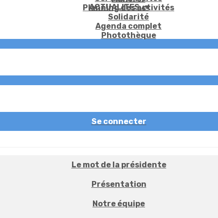
ACTUALITES
▴
▾
Planning des activités
Solidarité
Agenda complet
Photothèque
Se connecter
Le mot de la présidente
Présentation
Notre équipe