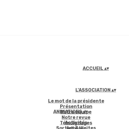
ACCUEIL
▴
▾
L'ASSOCIATION
▴
▾
Le mot de la présidente
Présentation
ANIMATIONS
▴
▾
Notre équipe
Notre revue
Activités
Témoignages
Sorties & Visites
Adhérer