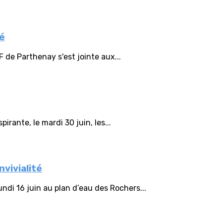
té
F de Parthenay s'est jointe aux...
irante, le mardi 30 juin, les...
vivialité
ndi 16 juin au plan d’eau des Rochers...