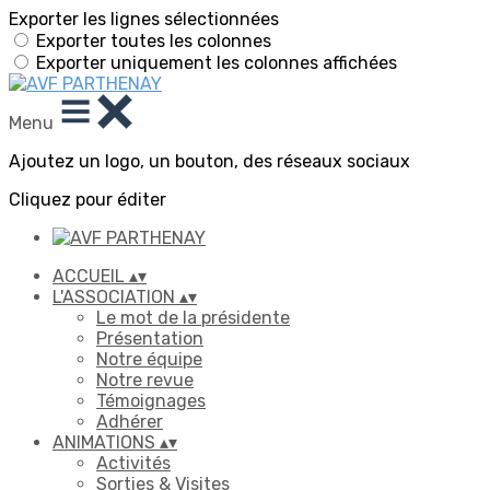
Exporter les lignes sélectionnées
Exporter toutes les colonnes
Exporter uniquement les colonnes affichées
Menu
Ajoutez un logo, un bouton, des réseaux sociaux
Cliquez pour éditer
ACCUEIL
▴
▾
L'ASSOCIATION
▴
▾
Le mot de la présidente
Présentation
Notre équipe
Notre revue
Témoignages
Adhérer
ANIMATIONS
▴
▾
Activités
Sorties & Visites