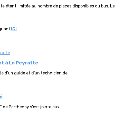
isite étant limitée au nombre de places disponibles du bus. Les
iquant
ICI
nt à La Peyratte
s d'un guide et d'un technicien de...
té
F de Parthenay s'est jointe aux...