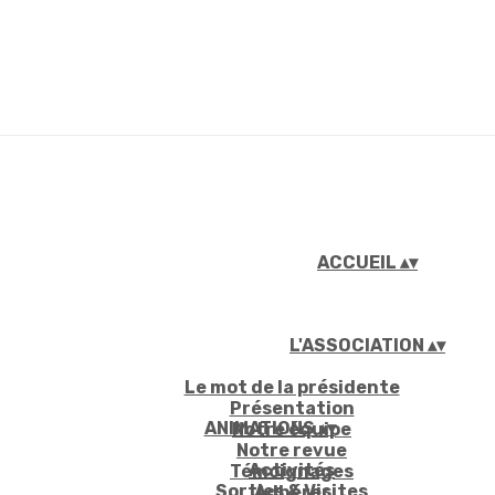
ACCUEIL
▴
▾
L'ASSOCIATION
▴
▾
Le mot de la présidente
Présentation
ANIMATIONS
▴
▾
Notre équipe
Notre revue
Activités
Témoignages
Sorties & Visites
Adhérer