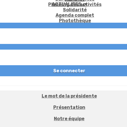
ACTUALITES
▴
▾
Planning des activités
Solidarité
Agenda complet
Photothèque
Se connecter
Le mot de la présidente
Présentation
Notre équipe