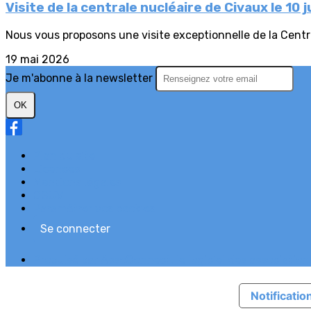
Visite de la centrale nucléaire de Civaux le 10 ju
Nous vous proposons une visite exceptionnelle de la Central
19 mai 2026
Je m'abonne à la newsletter
OK
Plan du site
Licences
Mentions légales
CGUV
Paramétrer vos cookies
Se connecter
Propulsé par AssoConnect, le logiciel des association
Notification