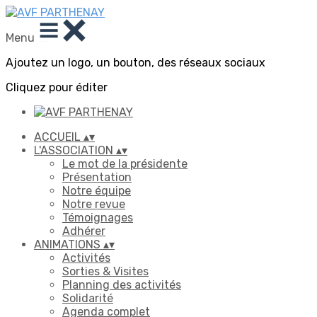
Menu
Ajoutez un logo, un bouton, des réseaux sociaux
Cliquez pour éditer
ACCUEIL
▴
▾
L'ASSOCIATION
▴
▾
Le mot de la présidente
Présentation
Notre équipe
Notre revue
Témoignages
Adhérer
ANIMATIONS
▴
▾
Activités
Sorties & Visites
Planning des activités
Solidarité
Agenda complet