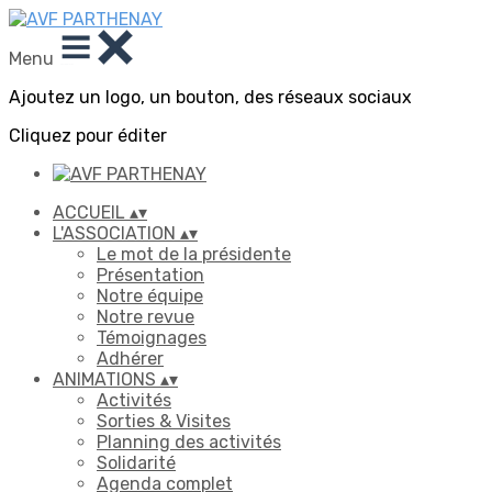
Menu
Ajoutez un logo, un bouton, des réseaux sociaux
Cliquez pour éditer
ACCUEIL
▴
▾
L'ASSOCIATION
▴
▾
Le mot de la présidente
Présentation
Notre équipe
Notre revue
Témoignages
Adhérer
ANIMATIONS
▴
▾
Activités
Sorties & Visites
Planning des activités
Solidarité
Agenda complet