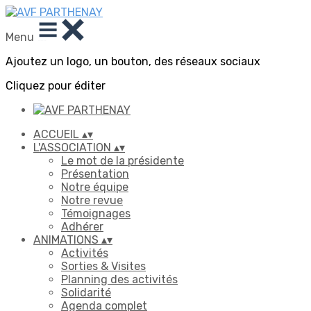
Menu
Ajoutez un logo, un bouton, des réseaux sociaux
Cliquez pour éditer
ACCUEIL
▴
▾
L'ASSOCIATION
▴
▾
Le mot de la présidente
Présentation
Notre équipe
Notre revue
Témoignages
Adhérer
ANIMATIONS
▴
▾
Activités
Sorties & Visites
Planning des activités
Solidarité
Agenda complet