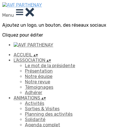
Menu
Ajoutez un logo, un bouton, des réseaux sociaux
Cliquez pour éditer
ACCUEIL
▴
▾
L'ASSOCIATION
▴
▾
Le mot de la présidente
Présentation
Notre équipe
Notre revue
Témoignages
Adhérer
ANIMATIONS
▴
▾
Activités
Sorties & Visites
Planning des activités
Solidarité
Agenda complet