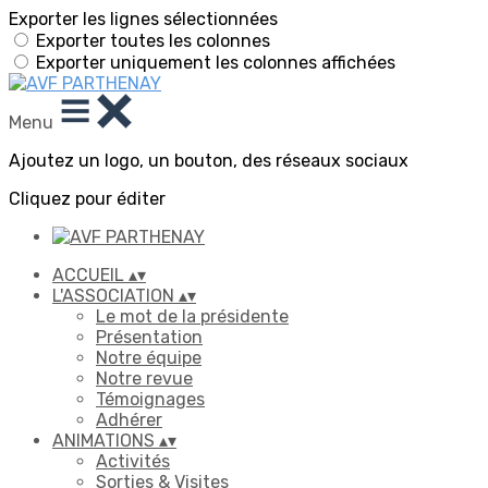
Exporter les lignes sélectionnées
Exporter toutes les colonnes
Exporter uniquement les colonnes affichées
Menu
Ajoutez un logo, un bouton, des réseaux sociaux
Cliquez pour éditer
ACCUEIL
▴
▾
L'ASSOCIATION
▴
▾
Le mot de la présidente
Présentation
Notre équipe
Notre revue
Témoignages
Adhérer
ANIMATIONS
▴
▾
Activités
Sorties & Visites