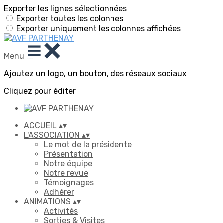
Exporter les lignes sélectionnées
Exporter toutes les colonnes
Exporter uniquement les colonnes affichées
Menu
Ajoutez un logo, un bouton, des réseaux sociaux
Cliquez pour éditer
ACCUEIL
▴
▾
L'ASSOCIATION
▴
▾
Le mot de la présidente
Présentation
Notre équipe
Notre revue
Témoignages
Adhérer
ANIMATIONS
▴
▾
Activités
Sorties & Visites