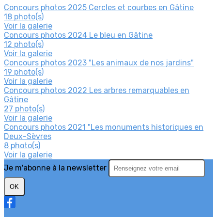
Concours photos 2025 Cercles et courbes en Gâtine
18 photo(s)
Voir la galerie
Concours photos 2024 Le bleu en Gâtine
12 photo(s)
Voir la galerie
Concours photos 2023 "Les animaux de nos jardins"
19 photo(s)
Voir la galerie
Concours photos 2022 Les arbres remarquables en
Gâtine
27 photo(s)
Voir la galerie
Concours photos 2021 "Les monuments historiques en
Deux-Sèvres
8 photo(s)
Voir la galerie
Je m'abonne à la newsletter
OK