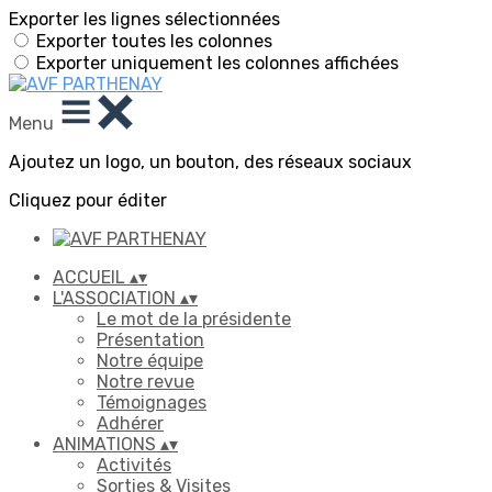
Exporter les lignes sélectionnées
Exporter toutes les colonnes
Exporter uniquement les colonnes affichées
Menu
Ajoutez un logo, un bouton, des réseaux sociaux
Cliquez pour éditer
ACCUEIL
▴
▾
L'ASSOCIATION
▴
▾
Le mot de la présidente
Présentation
Notre équipe
Notre revue
Témoignages
Adhérer
ANIMATIONS
▴
▾
Activités
Sorties & Visites