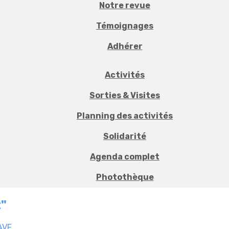
Notre revue
Témoignages
Adhérer
Activités
Sorties & Visites
Planning des activités
Solidarité
Agenda complet
Photothèque
t"
AVF