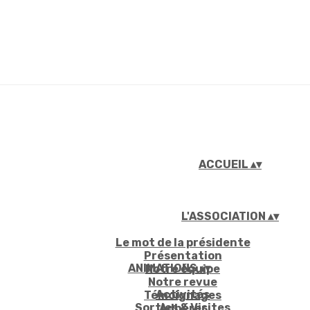
ACCUEIL
▴
▾
L'ASSOCIATION
▴
▾
Le mot de la présidente
Présentation
ANIMATIONS
▴
▾
Notre équipe
Notre revue
Activités
Témoignages
Sorties & Visites
Adhérer