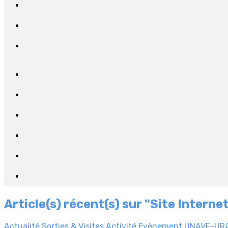
Article(s) récent(s) sur "Site Interne
Actualité
Sorties & Visites
Activité
Evènement
UNAVF-UR