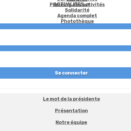
ACTUALITES
▴
▾
Planning des activités
Solidarité
Agenda complet
Photothèque
Se connecter
Le mot de la présidente
Présentation
Notre équipe